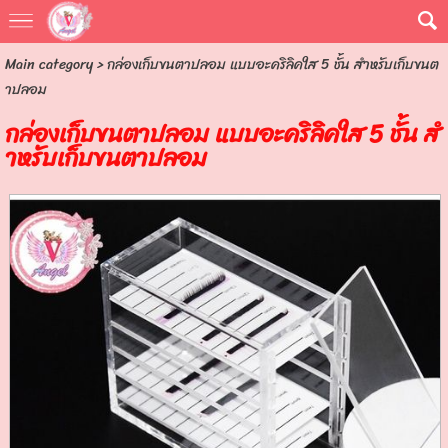
Main category
> กล่องเก็บขนตาปลอม แบบอะคริลิคใส 5 ชั้น สําหรับเก็บขนต
าปลอม
กล่องเก็บขนตาปลอม แบบอะคริลิคใส 5 ชั้น สํ
าหรับเก็บขนตาปลอม